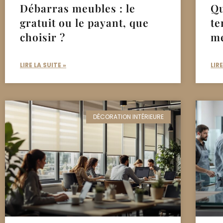
Débarras meubles : le
Qu
gratuit ou le payant, que
te
choisir ?
me
LIRE LA SUITE »
LIR
DÉCORATION INTÉRIEURE