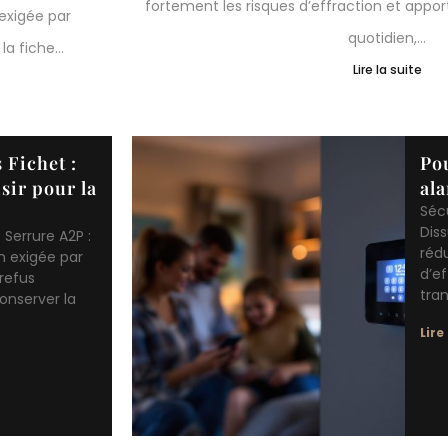
nquillité au
L’installation réussie d’une serrure biomé
rigueur et ce petit.
Lire la suite
 Fichet :
Pou
sir pour la
al
Séc
Diss
 Serrure A2P :
rédu
on exigée par
d’ef
refus
tran
onserver la
Lire