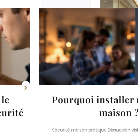
arme
Comment installer 
biométrique so
me réduit
En bref, l’essentiel des serrures biométr