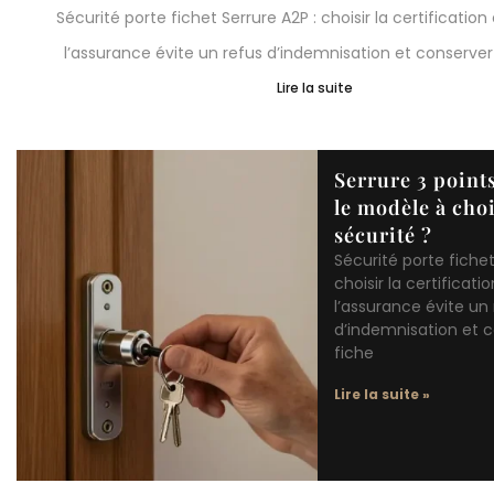
fortement les risques d’effraction et apporte une vraie tra
quotidien,...
Lire la suite
Serrure 3 points
le modèle à choi
sécurité ?
Sécurité porte fichet
choisir la certificati
l’assurance évite un 
d’indemnisation et c
fiche
Lire la suite »