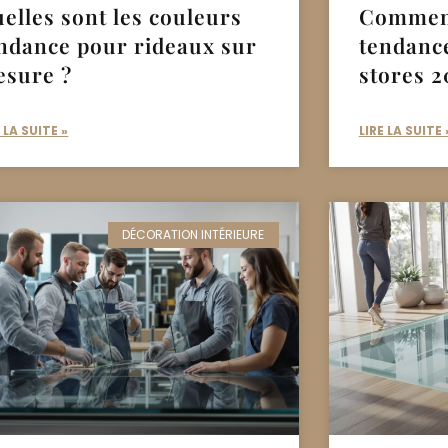
elles sont les couleurs
Comment
ndance pour rideaux sur
tendanc
sure ?
stores 2
E LA SUITE »
LIRE LA SUITE 
DÉCORATION INTÉRIEURE