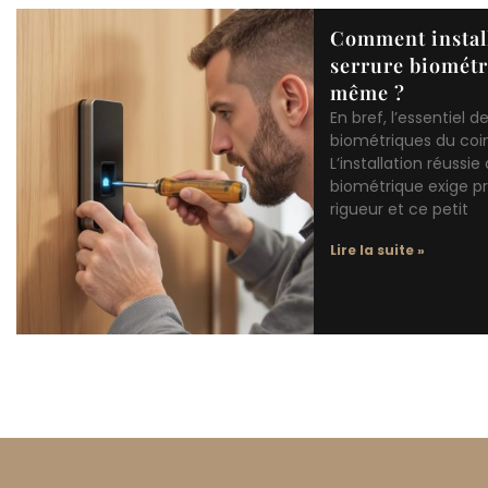
Comment instal
serrure biométr
même ?
En bref, l’essentiel d
biométriques du coin
L’installation réussie
biométrique exige pr
rigueur et ce petit
Lire la suite »