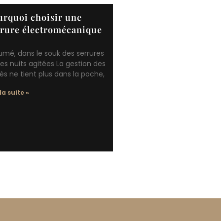
urquoi choisir une
rrure électromécanique
umé, dans le souk des serrures
es nuits agitées La gestion des
s ne tient plus dans la poche,
 la suite »