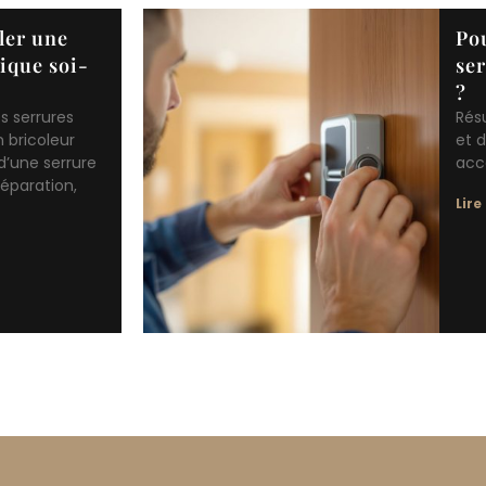
ler une
Po
ique soi-
se
?
es serrures
Rés
 bricoleur
et d
 d’une serrure
accè
éparation,
Lire