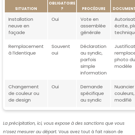
OBLIGATOIRE
SITUATION
?
PROCÉDURE
DOCUMENT
Installation
Oui
Vote en
Autorisa
neuve en
assemblée
écrite, p
façade
générale
techniqu
Remplacement
Souvent
Déclaration
Justificat
à l’identique
oui
au syndic,
remplac
parfois
photo d
simple
modèle
information
Changement
Oui
Demande
Nuancier
de couleur ou
spécifique
couleurs,
de design
au syndic
modifié
La précipitation, ici, vous expose à des sanctions que vous
n’osez mesurer au départ.
Vous avez tout à fait raison de