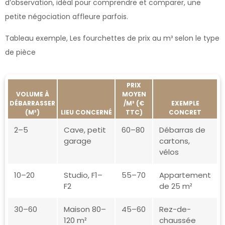
d’observation, idéal pour comprendre et comparer, une
petite négociation affleure parfois.
Tableau exemple, Les fourchettes de prix au m³ selon le type
de pièce
PRIX
VOLUME À
MOYEN
DÉBARRASSER
/M³ (€
EXEMPLE
(M³)
LIEU CONCERNÉ
TTC)
CONCRET
2–5
Cave, petit
60–80
Débarras de
garage
cartons,
vélos
10–20
Studio, F1–
55–70
Appartement
F2
de 25 m²
30–60
Maison 80–
45–60
Rez-de-
120 m²
chaussée