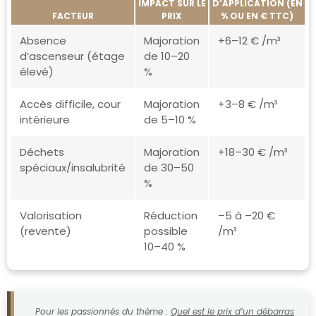
IMPACT SUR LE
D’APPLICATION (EN
FACTEUR
PRIX
% OU EN € TTC)
Absence
Majoration
+6–12 € /m³
d’ascenseur (étage
de 10–20
élevé)
%
Accès difficile, cour
Majoration
+3–8 € /m³
intérieure
de 5–10 %
Déchets
Majoration
+18–30 € /m³
spéciaux/insalubrité
de 30–50
%
Valorisation
Réduction
–5 à –20 €
(revente)
possible
/m³
10–40 %
Pour les passionnés du thème :
Quel est le prix d’un débarras