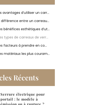
Quels sont les avantages d’utiliser un carreau de verre pour votre salle de bain ?
Quelle est la différence entre un carreau de verre et un carreau de céramique pour votre salle de bain ?
Quels sont les bénéfices esthétiques d’utiliser un carreau de verre pour votre salle de bain ?
Quels sont les types de carreaux de verre disponibles pour votre salle de bain ?
Quels sont les facteurs à prendre en compte lors de l’installation d’un carreau de verre pour votre salle de bain ?
Quels sont les matériaux les plus couramment utilisés pour les carreaux de verre pour votre salle de bain ?
cles Récents
Serrure électrique pour
portail : le modèle à
émission ou à rupture ?