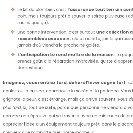
Le kit du plombier, c’est
l’assurance tout terrain cont
coin, mais toujours prêt à sauver la soirée pluvieuse (a
moins que ça).
Une bonne intervention, c’est surtout
une collection d
rassemblées avec soin
: clé à molette, joints qui rass
jamais d’où viendra la prochaine galère.
L’anticipation te rend maître de la maison
: tu gagn
prends goût à la réparation improvisée, quitte à apprendr
domestique.
Imaginez, vous rentrez tard, dehors l’hiver cogne fort
, s
couloir ou la cuisine, chamboule la soirée et la patience. Vous 
grignote la peur, c’est étrange, mais ça arrive souvent.
Vous dé
plus tard
, là, tout de suite, parce que personne ne viendra à vo
comme une épreuve qui se traverse avec un minimum de prépa
apprécier l’idée d’un équipement toujours prêt, dans le placar
précieux que n’importe quel porte-bonheur.