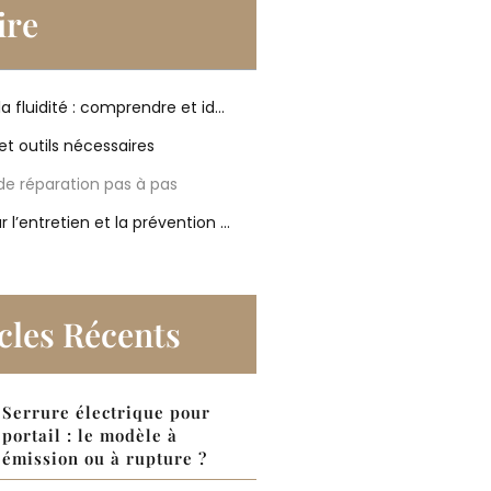
re
De la fuite à la fluidité : comprendre et identifier le problème
et outils nécessaires
de réparation pas à pas
Astuces pour l’entretien et la prévention futures
cles Récents
Serrure électrique pour
portail : le modèle à
émission ou à rupture ?