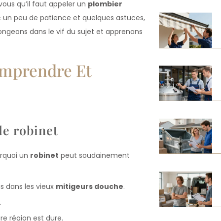
ous qu’il faut appeler un
plombier
c un peu de patience et quelques astuces,
geons dans le vif du sujet et apprenons
Comprendre Et
de robinet
urquoi un
robinet
peut soudainement
as dans les vieux
mitigeurs douche
.
.
re région est dure.