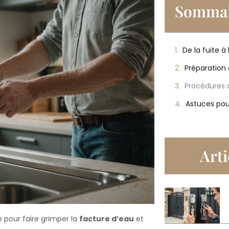
Sommai
Préparation 
Procédures 
Arti
 pour faire grimper la
facture d’eau
et