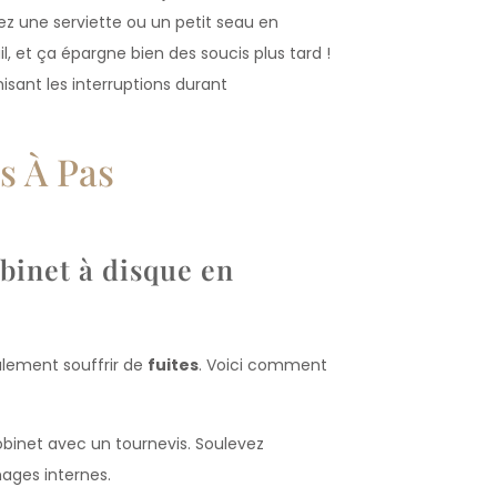
cez une serviette ou un petit seau en
il, et ça épargne bien des soucis plus tard !
sant les interruptions durant
s À Pas
binet à disque en
lement souffrir de
fuites
. Voici comment
binet avec un tournevis. Soulevez
ages internes.