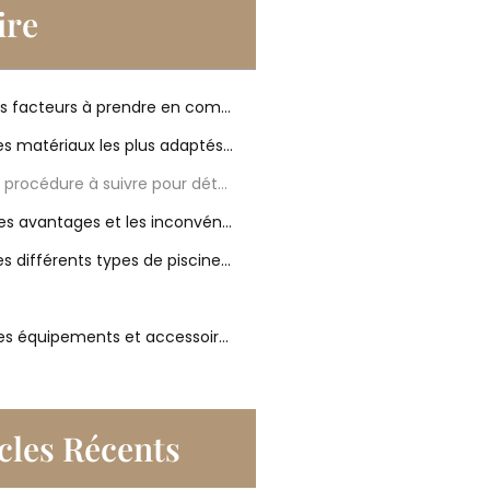
re
Quels sont les facteurs à prendre en compte avant d’aménager une piscine hors sol ?
Quels sont les matériaux les plus adaptés pour aménager une piscine hors sol ?
Quelle est la procédure à suivre pour déterminer la taille et la forme de votre piscine hors sol ?
Quels sont les avantages et les inconvénients de l’aménagement d’une piscine hors sol ?
Quels sont les différents types de piscines hors sol disponibles ?
Quels sont les équipements et accessoires indispensables pour aménager une piscine hors sol ?
cles Récents