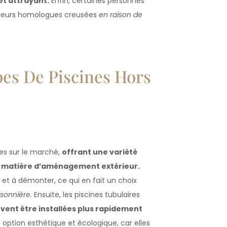
et attrayant.
Enfin, certaines personnes
e leurs homologues creusées
en raison de
pes De Piscines Hors
bles sur le marché,
offrant une variété
en matière d’aménagement extérieur.
r et à démonter, ce qui en fait un choix
isonnière
. Ensuite, les piscines tubulaires
vent être installées plus rapidement
e option esthétique et écologique, car elles