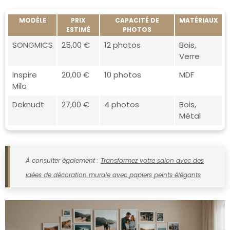
MODÈLE
PRIX
CAPACITÉ DE
MATÉRIAUX
ESTIMÉ
PHOTOS
SONGMICS
25,00 €
12 photos
Bois,
Verre
Inspire
20,00 €
10 photos
MDF
Milo
Deknudt
27,00 €
4 photos
Bois,
Métal
À consulter également :
Transformez votre salon avec des
idées de décoration murale avec papiers peints élégants