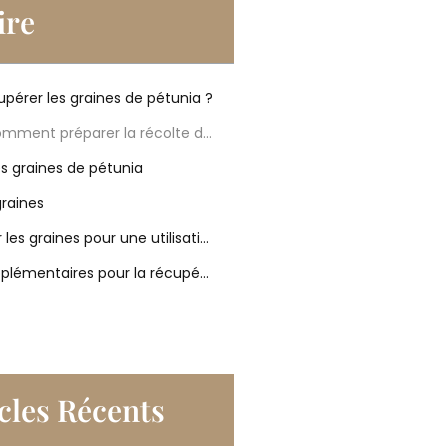
re
upérer les graines de pétunia ?
Quand et comment préparer la récolte des graines de pétunia ?
s graines de pétunia
graines
Sauvegarder les graines pour une utilisation future
Conseils supplémentaires pour la récupération et la conservation des graines de pétunia
cles Récents